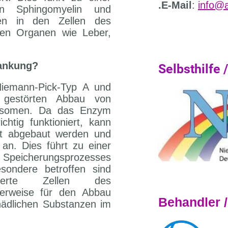
.E-Mail
:
info@
n Sphingomyelin und
zen in den Zellen des
den Organen wie Leber,
rankung?
Selbsthilfe 
Niemann-Pick-Typ A und
gestörten Abbau von
sosomen. Da das Enzym
chtig funktioniert, kann
ent abgebaut werden und
an. Dies führt zu einer
Speicherungsprozesses
sondere betroffen sind
isierte Zellen des
erweise für den Abbau
Behandler 
hädlichen Substanzen im