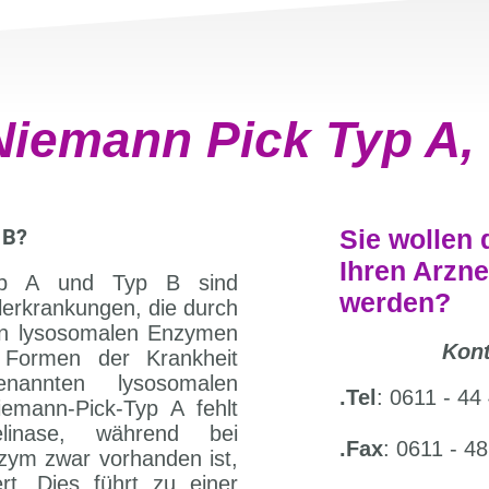
iemann Pick Typ A,
 B?
Sie wollen 
Ihren Arzne
Typ A und Typ B sind
werden?
lerkrankungen, die durch
en lysosomalen Enzymen
Kont
 Formen der Krankheit
annten lysosomalen
.Tel
: 0611 - 44
iemann-Pick-Typ A fehlt
inase, während bei
.Fax
: 0611 - 48
zym zwar vorhanden ist,
ert. Dies führt zu einer