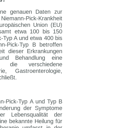
eine genauen Daten zur
Niemann-Pick-Krankheit
uropäischen Union (EU)
esamt etwa 100 bis 150
-Typ A und etwa 400 bis
-Pick-Typ B betroffen
eit dieser Erkrankungen
 und Behandlung eine
ng, die verschiedene
e, Gastroenterologie,
hließt.
n-Pick-Typ A und Typ B
 Linderung der Symptome
r Lebensqualität der
eine bekannte Heilung für
herapie umfasst in der