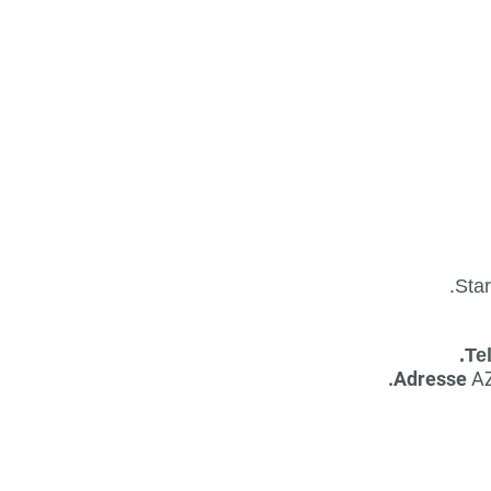
.Star
.Te
.Adresse
AZ