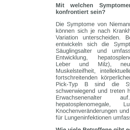
Mit welchen Symptomen
konfrontiert sein?
Die Symptome von Niemann
können sich je nach Krankhe
Variation unterscheiden. 
entwickeln sich die Sym
Säuglingsalter und umfas
Entwicklung, hepatosple
Leber und Milz), neuro
Muskelsteifheit, intellektue
fortschreitenden körperlic
Pick-Typ B sind die S
schwerwiegend und treten h
Erwachsenenalter 
hepatosplenomegale, Lung
Knochenveränderungen und ei
für Lungeninfektionen umfas
Wie viele Betroffene gibt 