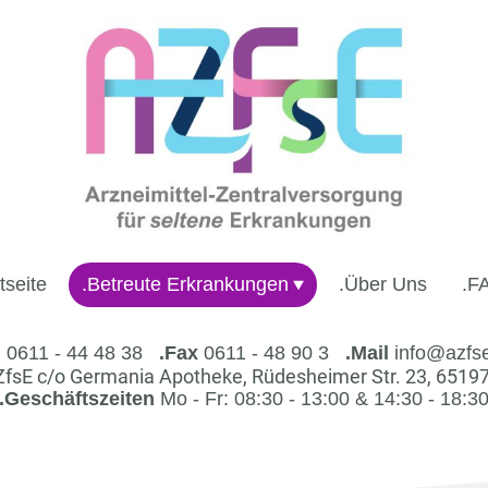
tseite
.Betreute Erkrankungen
.Über Uns
.F
l
0611 - 44 48 38
.Fax
0611 - 48 90 3
.Mail
info@azfs
fsE c/o Germania Apotheke, Rüdesheimer Str. 23, 6519
.Geschäftszeiten
Mo - Fr: 08:30 - 13:00 & 14:30 - 18:3