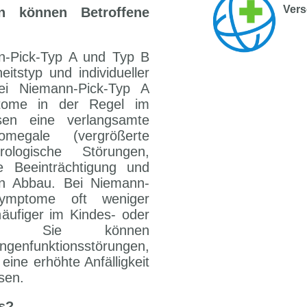
Vers
 können Betroffene
-Pick-Typ A und Typ B
itstyp und individueller
Bei Niemann-Pick-Typ A
ptome in der Regel im
sen eine verlangsamte
nomegale (vergrößerte
logische Störungen,
lle Beeinträchtigung und
hen Abbau. Bei Niemann-
ymptome oft weniger
äufiger im Kindes- oder
auf. Sie können
enfunktionsstörungen,
ne erhöhte Anfälligkeit
sen.
es?