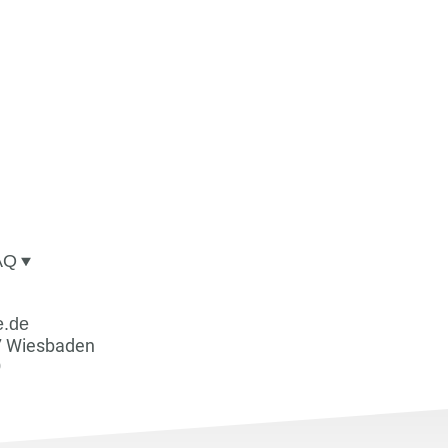
AQ
e.de
7 Wiesbaden
0